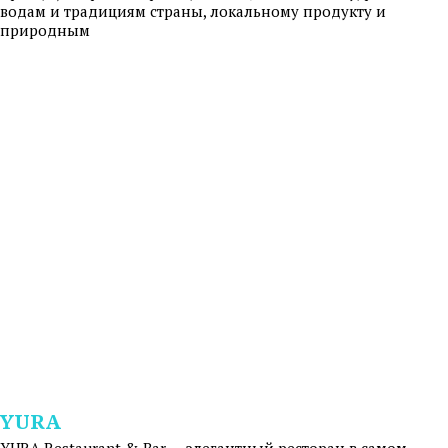
водам и традициям страны, локальному продукту и
природным
YURA
YURA Restaurant & Bar — элегантный ресторан в самом