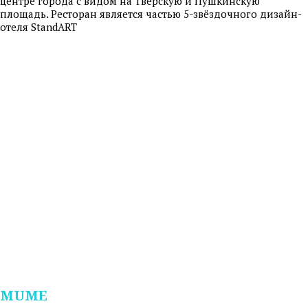
центре города с видом на Тверскую и Пушкинскую
площадь. Ресторан является частью 5-звёздочного дизайн-
отеля StandART
MUME